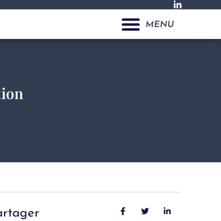
MENU
tion
artager