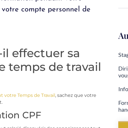
 votre compte personnel de
Au
il effectuer sa
Stag
e temps de travail
Diri
vou
?
Inf
 votre Temps de Travail
, sachez que votre
For
t.
han
ation CPF