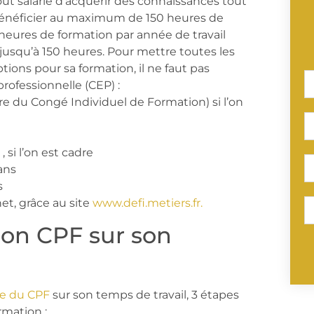
t salarié d’acquérir des connaissances tout
i bénéficier au maximum de 150 heures de
 heures de formation par année de travail
, jusqu’à 150 heures. Pour mettre toutes les
tions pour sa formation, il ne faut pas
professionnelle (CEP) :
re du Congé Individuel de Formation) si l’on
, si l’on est cadre
 ans
s
et, grâce au site
www.defi.metiers.fr.
on CPF sur son
re du CPF
sur son temps de travail, 3 étapes
rmation :