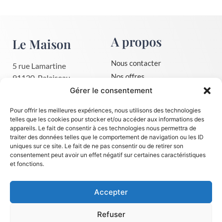
A propos
Le Maison
Nous contacter
5 rue Lamartine
Nos offres
91120, Palaiseau
01 30 59 75 03
Mentions légales
Gérer le consentement
contact@le-maison.fr
CGV
Pour offrir les meilleures expériences, nous utilisons des technologies
Politique de confidentialité
telles que les cookies pour stocker et/ou accéder aux informations des
appareils. Le fait de consentir à ces technologies nous permettra de
Dates de session immersion
traiter des données telles que le comportement de navigation ou les ID
uniques sur ce site. Le fait de ne pas consentir ou de retirer son
consentement peut avoir un effet négatif sur certaines caractéristiques
Apprendre
Suivez-nous
et fonctions.
l'anglais
Accepter
Faire financer sa formation, le
CPF
Refuser