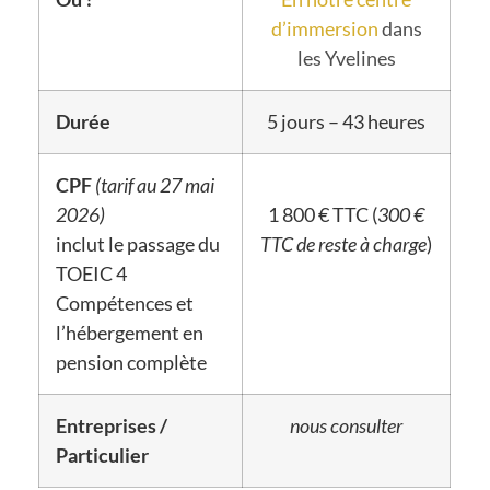
d’immersion
dans
les Yvelines
Durée
5 jours – 43 heures
CPF
(tarif au 27 mai
2026)
1 800 € TTC (
300 €
inclut le passage du
TTC de reste à charge
)
TOEIC 4
Compétences et
l’hébergement en
pension complète
Entreprises /
nous consulter
Particulier