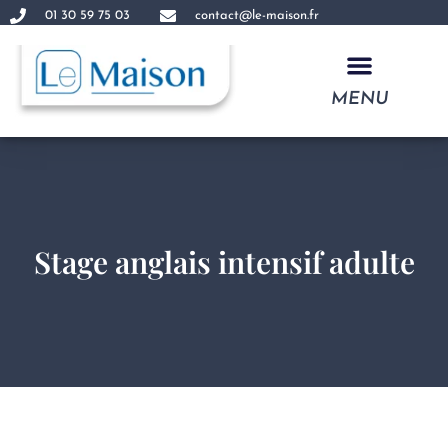
01 30 59 75 03
contact@le-maison.fr
MENU
FORMATIONS EN ANGLAIS CADRE DIRIGEANT
Stage anglais intensif adulte