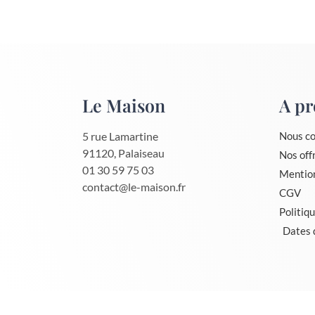
Le Maison
A pr
5 rue Lamartine
Nous co
91120, Palaiseau
Nos off
01 30 59 75 03
Mention
contact@le-maison.fr
CGV
Politiqu
Dates 