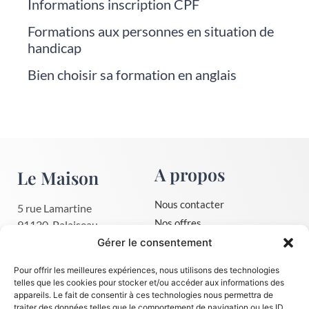
Informations inscription CPF
Formations aux personnes en situation de
handicap
Bien choisir sa formation en anglais
A propos
Le Maison
Nous contacter
5 rue Lamartine
Nos offres
91120, Palaiseau
01 30 59 75 03
Mentions légales
Gérer le consentement
contact@le-maison.fr
CGV
Pour offrir les meilleures expériences, nous utilisons des technologies
Politique de confidentialité
telles que les cookies pour stocker et/ou accéder aux informations des
appareils. Le fait de consentir à ces technologies nous permettra de
Dates de session immersion
traiter des données telles que le comportement de navigation ou les ID