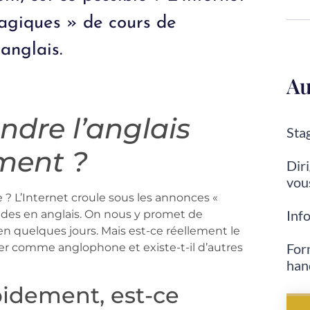
agiques » de cours de
anglais.
Au
dre l’anglais
Stag
ment ?
Diri
vou
 ? L’Internet croule sous les annonces «
Inf
des en anglais. On nous y promet de
en quelques jours. Mais est-ce réellement le
For
er comme anglophone et existe-t-il d’autres
han
pidement, est-ce