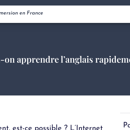
mmersion en France
-on apprendre l’anglais rapidem
P
t, est-ce possible ? L’Internet