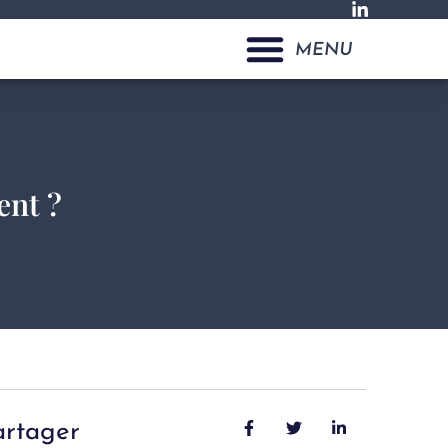
MENU
ent ?
artager