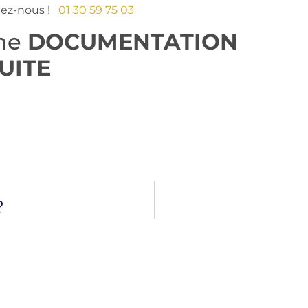
tez-nous !
01 30 59 75 03
une
DOCUMENTATION
UITE
?