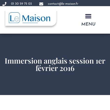
01 30 59 75 03
contact@le-maison.fr
MENU
FORMATIONS EN ANGLAIS CADRE DIRIGEANT
Immersion anglais session 1er
février 2016