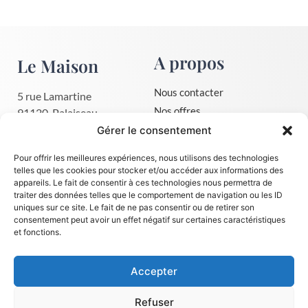
A propos
Le Maison
Nous contacter
5 rue Lamartine
Nos offres
91120, Palaiseau
01 30 59 75 03
Mentions légales
Gérer le consentement
contact@le-maison.fr
CGV
Pour offrir les meilleures expériences, nous utilisons des technologies
Politique de confidentialité
telles que les cookies pour stocker et/ou accéder aux informations des
appareils. Le fait de consentir à ces technologies nous permettra de
Dates de session immersion
traiter des données telles que le comportement de navigation ou les ID
uniques sur ce site. Le fait de ne pas consentir ou de retirer son
consentement peut avoir un effet négatif sur certaines caractéristiques
Apprendre
Suivez-nous
et fonctions.
l'anglais
Accepter
Faire financer sa formation, le
CPF
Refuser