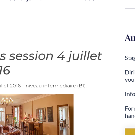
Au
session 4 juillet
Stag
16
Diri
vou
llet 2016 – niveau intermédiaire (B1).
Inf
For
han