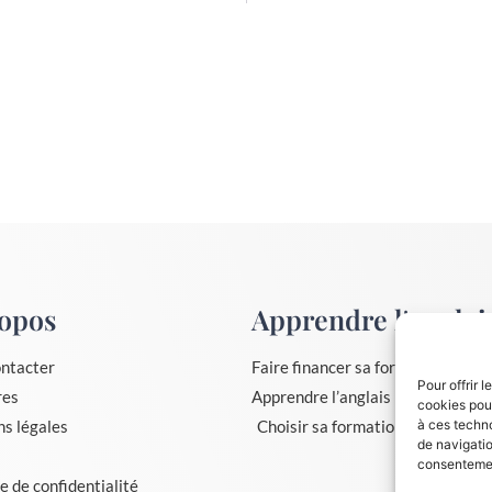
opos
Apprendre l'anglai
ntacter
Faire financer sa formation, le CP
Pour offrir 
res
Apprendre l’anglais – conseils
cookies pour
s légales
Choisir sa formation – conseils
à ces techn
de navigatio
consentement
e de confidentialité