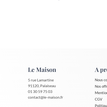
Le Maison
A pr
5 rue Lamartine
Nous co
91120, Palaiseau
Nos off
01 30 59 75 03
Mention
contact@le-maison.fr
CGV
Politiqu