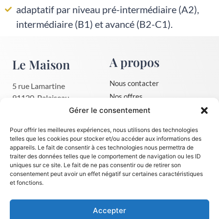
adaptatif par niveau pré-intermédiaire (A2),
intermédiaire (B1) et avancé (B2-C1).
A propos
Le Maison
Nous contacter
5 rue Lamartine
Nos offres
91120, Palaiseau
01 30 59 75 03
Mentions légales
Gérer le consentement
contact@le-maison.fr
CGV
Pour offrir les meilleures expériences, nous utilisons des technologies
Politique de confidentialité
telles que les cookies pour stocker et/ou accéder aux informations des
appareils. Le fait de consentir à ces technologies nous permettra de
Dates de session immersion
traiter des données telles que le comportement de navigation ou les ID
uniques sur ce site. Le fait de ne pas consentir ou de retirer son
consentement peut avoir un effet négatif sur certaines caractéristiques
Apprendre
Suivez-nous
et fonctions.
l'anglais
Accepter
Faire financer sa formation, le